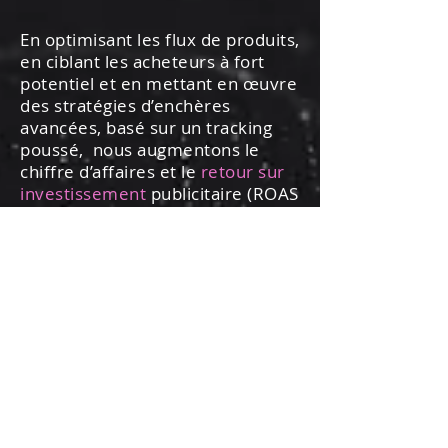
En optimisant les flux de produits,
en ciblant les acheteurs à fort
potentiel et en mettant en œuvre
des stratégies d’enchères
avancées, basé sur un tracking
poussé, nous augmentons le
chiffre d’affaires et le
retour sur
investissement
publicitaire (ROAS
ou
POAS
) de votre boutique en
ligne.
Nous sommes spécialisés dans
l’élaboration de
stratégies e-
commerce
Google Shopping et
Performance Max performantes,
tirant parti de la
puissance de l’IA
de PMAX, tout en conservant un
niveau de contrôle et de
structure permettant d’obtenir