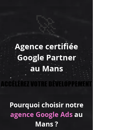
🚀
Agence certifiée
Google Partner
au Mans​
ACCÉLÉREZ VOTRE DÉVELOPPEMENT
ACCÉLÉREZ VOTRE DÉVELOPPEMENT
Pourquoi choisir notre
agence Google Ads
au
Mans ?