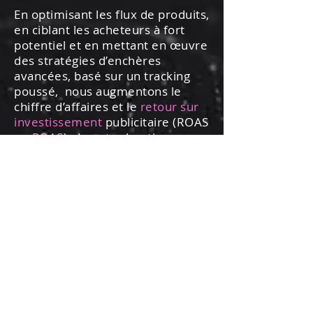
En optimisant les flux de produits,
en ciblant les acheteurs à fort
potentiel et en mettant en œuvre
des stratégies d’enchères
avancées, basé sur un tracking
poussé, nous augmentons le
chiffre d’affaires et le
retour sur
investissement
publicitaire (ROAS
ou
POAS
) de votre boutique en
ligne.
Nous sommes spécialisés dans
l’élaboration de
stratégies e-
commerce
Google Shopping et
Performance Max performantes,
tirant parti de la
puissance de l’IA
de PMAX, tout en conservant un
niveau de contrôle et de
structure permettant d’obtenir
les informations nécessaires pour