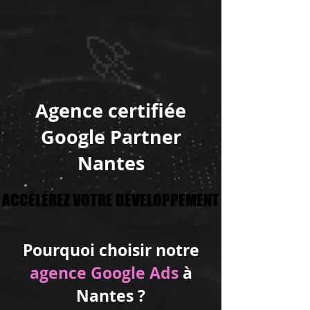
🚀
Agence certifiée
Google Partner
Nantes
ACCÉLÉREZ VOTRE DÉVELOPPEMENT
ACCÉLÉREZ VOTRE DÉVELOPPEMENT
Pourquoi choisir notre
agence Google Ads
à
Nantes ?