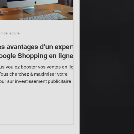
in de lecture
es avantages d'un expert
oogle Shopping en ligne
us voulez booster vos ventes en ligne
Vous cherchez à maximiser votre
our sur investissement publicitaire ?
 cherchez plus ! Faire appel à un
rt Google Shopping est la clé pour
ansformer vos campagnes en
itables machines à profit. Je vais vous
pliquer pourquoi un spécialiste
ogle Shopping est indispensable pour
tre business. Vous allez comprendre