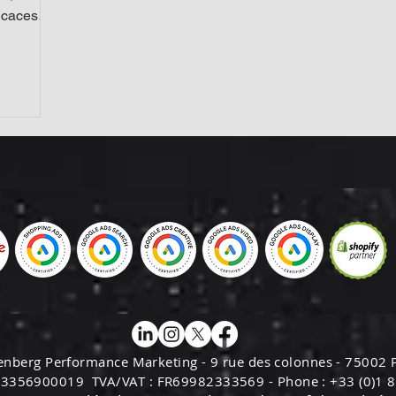
ficaces
enberg Performance Marketing - 9 rue des colonnes - 75002 P
33356900019 TVA/VAT : FR69982333569 -
Phone : +33 (0)1 