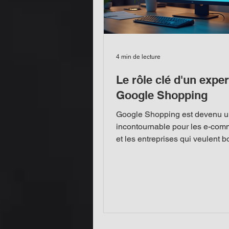
4 min de lecture
Le rôle clé d'un exper
Google Shopping
Google Shopping est devenu un
incontournable pour les e-com
et les entreprises qui veulent b
leurs ventes en ligne. Mais atte
n’est pas une simple question 
une campagne et d’attendre le
résultats. Il faut maîtriser les sub
optimiser chaque détail, et surt
analyser les performances. C’es
qu’intervient l’expert Google S