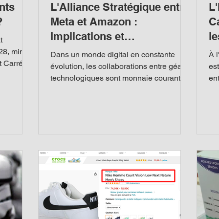
nts
L'Alliance Stratégique entre
L'
?
Meta et Amazon :
C
Implications et
le
t
Opportunités
28, min
Dans un monde digital en constante
À 
 Carré :
évolution, les collaborations entre géants
est
technologiques sont monnaie courante,
ent
mais certaines sont...
et 