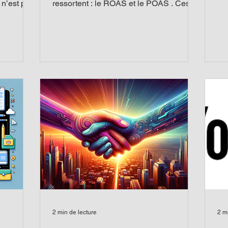
ava
 n’est pas
ressortent : le ROAS et le POAS . Ces
métriques...
2 min de lecture
2 m