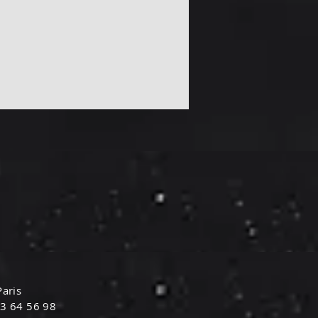
aris
83 64 56 98