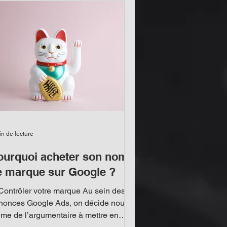
mment il peut vous faire gagner du
ps, de l'argent, et surtout, des clients.
urquoi faire appel à u
in de lecture
ourquoi acheter son nom
e marque sur Google ?
 Contrôler votre marque Au sein des
nonces Google Ads, on décide nous-
me de l’argumentaire à mettre en