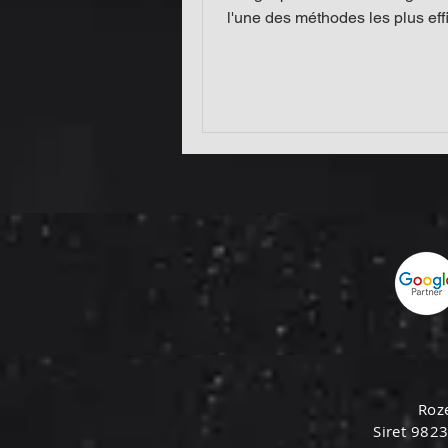
l'une des méthodes les plus ef
pour atteindre de...
Roz
Siret 982