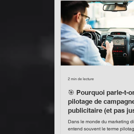
Je vais vous expliquer pourquoi
est essentiel, comment il trans
campagn
2 min de lecture
🎯 Pourquoi parle-t-o
pilotage de campagn
publicitaire (et pas ju
gestion) ?
Dans le monde du marketing dig
entend souvent le terme pilota