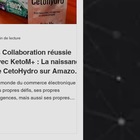
in de lecture
 Collaboration réussie
vec KetoM+ : La naissance
e CetoHydro sur Amazon
ia FBA 🌟
 monde du commerce électronique a
s propres défis, ses propres
igences, mais aussi ses propres
cès. L'une des collaborations les...