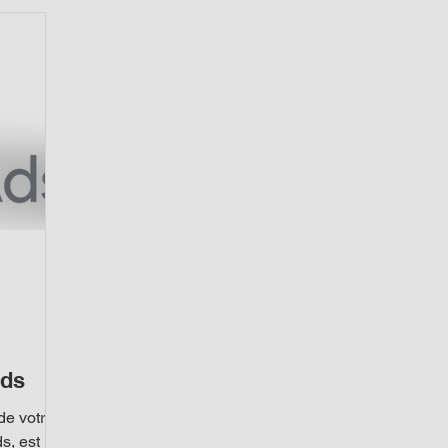
Ads
de votre
s, est