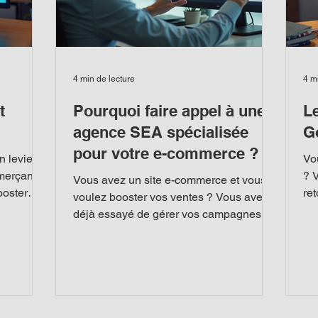
4 min de lecture
4 m
t
Pourquoi faire appel à une
L
agence SEA spécialisée
G
pour votre e-commerce ?
 levier
Vo
merçants
? 
Vous avez un site e-commerce et vous
ooster
ret
voulez booster vos ventes ? Vous avez
ntion, ce
Ne
déjà essayé de gérer vos campagnes
de lancer
expe
publicitaires en ligne, mais les résultats
s
tr
ne sont pas à la hauteur de vos attentes
tilités,
vér
? Il est temps de passer à la vitesse
out, savoir
ex
supérieure. Faire appel à une agence
t là
Go
SEA spécialisée est la solution pour
hopping.
vo
transformer votre publicité en profit. Je