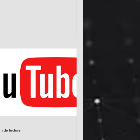
nt au sein de nos...
in de lecture