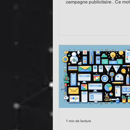
campagne publicitaire . Ce mot
choisi au hasard. Il...
1 min de lecture