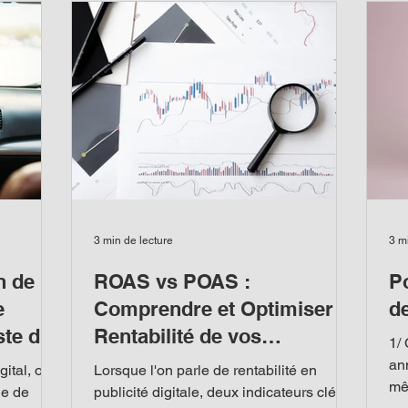
 ce rôle
co
vais vous expliquer pourquoi, avec des
forme vos
tem
arguments clairs et des conseils
Po
pratiques. Vous allez comprendre
l’importance d’une expertis
3 min de lecture
3 m
n de
ROAS vs POAS :
P
e
Comprendre et Optimiser la
d
ste de
Rentabilité de vos
1/
Campagnes Publicitaires
an
ital, on
Lorsque l'on parle de rentabilité en
mê
ge de
publicité digitale, deux indicateurs clés