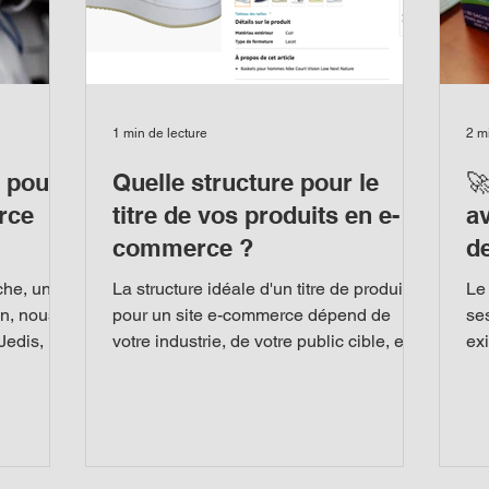
1 min de lecture
2 m
e pour
Quelle structure pour le
🚀
rce
titre de vos produits en e-
a
commerce ?
d
v
che, une
La structure idéale d'un titre de produit
Le
on, nous
pour un site e-commerce dépend de
se
Jedis, ni
votre industrie, de votre public cible, et
ex
de la plateforme...
suc